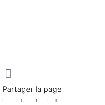
Architecture
Architecture extérieure de Saint-Martin
Architecture intérieure de Saint-Martin
L’art dans le temple
Le bon berger
Le Retable de Montbéliard
L’orgue Callinet
Visiter
Partager la page