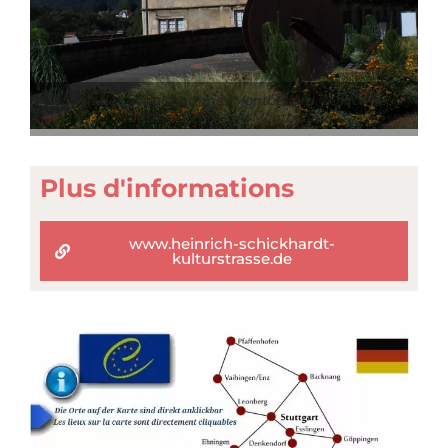
Logis des gentilshommes Montbéliard ©Office de
Tourisme du Pays de Montbéliard
Plus d'informations
www.heinrich-schickhardt-
kulturstrasse.de