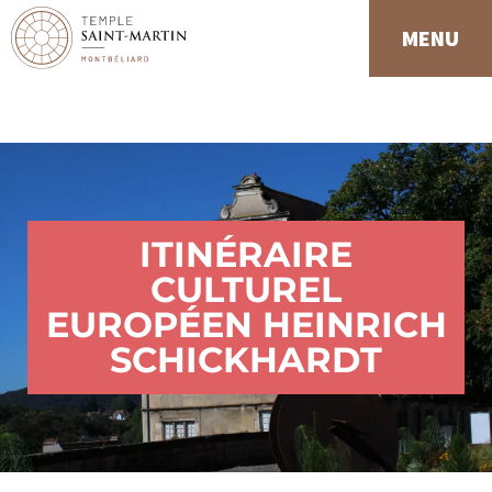
Panneau de gestion des cookies
MENU
ITINÉRAIRE
CULTUREL
EUROPÉEN HEINRICH
SCHICKHARDT