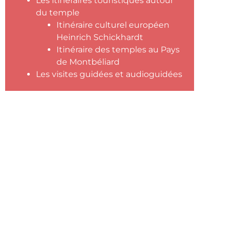
Les itinéraires touristiques autour
du temple
Itinéraire culturel européen
Heinrich Schickhardt
Itinéraire des temples au Pays
de Montbéliard
Les visites guidées et audioguidées