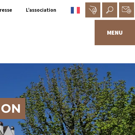
resse
L’association
MENU
ION