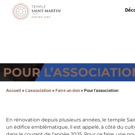
Panneau de gestion des cookies
Déco
POUR L’ASSOCIATIO
Accueil
»
L’association
»
Faire un don
»
Pour l’association
En rénovation depuis plusieurs années, le temple Sai
un édifice emblématique, il est appelé, à côté du cul
dans le courant de l’année 2025. Pour ce faire, une nou