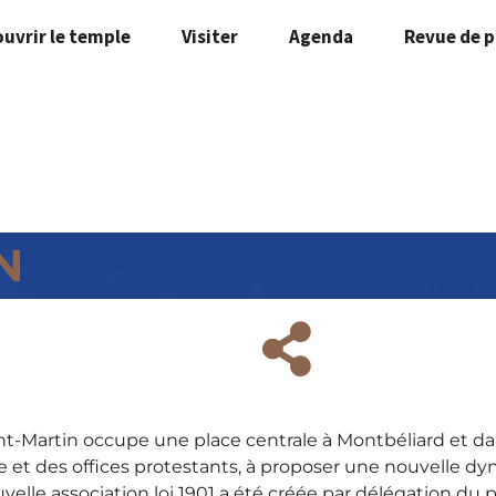
uvrir le temple
Visiter
Agenda
Revue de p
N
nt-Martin occupe une place centrale à Montbéliard et da
te et des offices protestants, à proposer une nouvelle dy
velle association loi 1901 a été créée par délégation du 